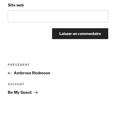
Site web
Navigation
Article
PRÉCÉDENT
de
précédent
Ambrose Redmoon
l’article
Article
SUIVANT
suivant
Be My Guest