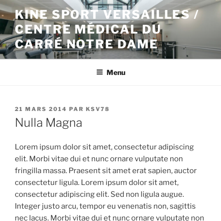
Aller
KINE SPORT VERSAILLES /
au
CENTRE MÉDICAL DU
contenu
principal
CARRÉ NOTRE DAME
Menu
PUBLIÉ
21 MARS 2014
PAR
KSV78
LE
Nulla Magna
Lorem ipsum dolor sit amet, consectetur adipiscing
elit. Morbi vitae dui et nunc ornare vulputate non
fringilla massa. Praesent sit amet erat sapien, auctor
consectetur ligula. Lorem ipsum dolor sit amet,
consectetur adipiscing elit. Sed non ligula augue.
Integer justo arcu, tempor eu venenatis non, sagittis
nec lacus. Morbi vitae dui et nunc ornare vulputate non