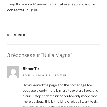
fringilla massa. Praesent sit amet erat sapien, auctor
consectetur ligula.
CATÉGORIES
MUSIC
3 réponses sur “Nulla Magna”
ShaneTiz
25 JUIN 2026 À 3 H 23 MIN
Bookmarked the page and the homepage too
because clearly there is more to explore here, and
a quick stop at
domainiasabdubai
only made that
more obvious, this is the kind of place I want to dig
through over a weekend rather than rushing