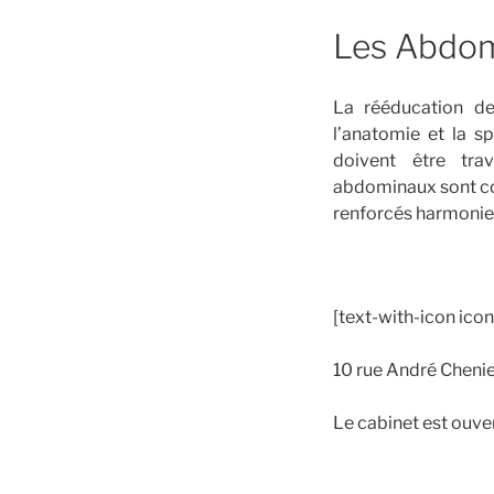
Les Abdo
La rééducation de
l’anatomie et la s
doivent être tra
abdominaux sont con
renforcés harmoni
[text-with-icon ico
10 rue André Cheni
Le cabinet est ouver