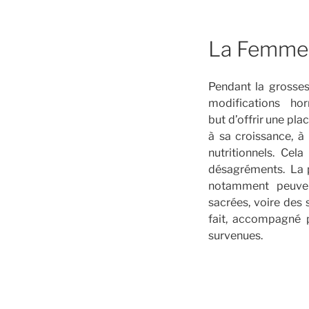
La Femme 
Pendant la grosse
modifications ho
but d’offrir une pla
à sa croissance, à 
nutritionnels. Cel
désagréments. La pr
notamment peuvent
sacrées, voire des 
fait, accompagné p
survenues.