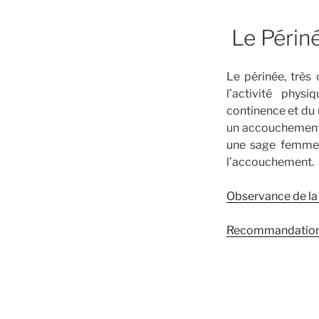
Le Périn
Le périnée, très
l’activité phy
continence et du 
un accouchement i
une sage femme.
l’accouchement.
Observance de la
Recommandations 