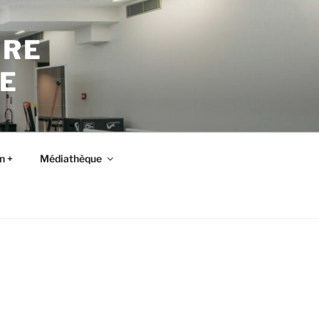
TRE
E
n +
Médiathèque