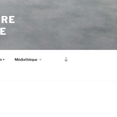
TRE
E
Descendre
n +
Médiathèque
au
contenu