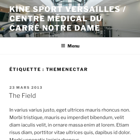
Aller
KINE SPORT VERSAILLES /
au
CENTRE MÉDICAL DU
contenu
principal
CARRÉ NOTRE DAME
Menu
ÉTIQUETTE :
THEMENECTAR
PUBLIÉ
23 MARS 2013
LE
The Field
In varius varius justo, eget ultrices mauris rhoncus non.
Morbi tristique, mauris eu imperdiet bibendum, velit
diam iaculis velit, in ornare massa enim at lorem. Etiam
risus diam, porttitor vitae ultrices quis, dapibus id dolor.
Morbi venenatis lacinia rhoncus.