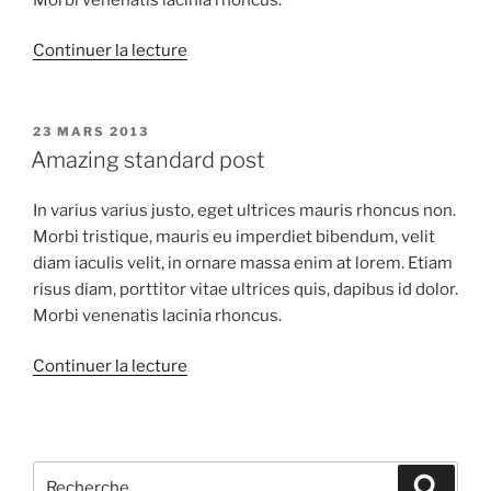
de
Continuer la lecture
« The
Field »
PUBLIÉ
23 MARS 2013
LE
Amazing standard post
In varius varius justo, eget ultrices mauris rhoncus non.
Morbi tristique, mauris eu imperdiet bibendum, velit
diam iaculis velit, in ornare massa enim at lorem. Etiam
risus diam, porttitor vitae ultrices quis, dapibus id dolor.
Morbi venenatis lacinia rhoncus.
de
Continuer la lecture
« Amazing
standard
post »
Recherche
Recher