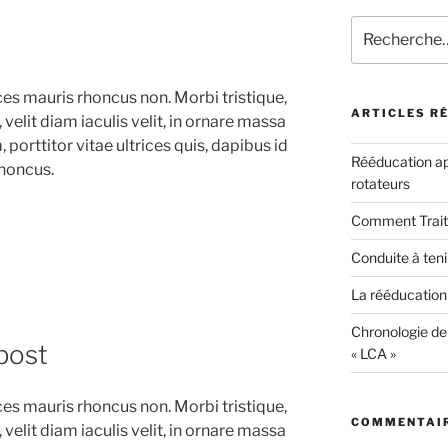
Recherche
pour
:
rices mauris rhoncus non. Morbi tristique,
ARTICLES R
elit diam iaculis velit, in ornare massa
 porttitor vitae ultrices quis, dapibus id
Rééducation apr
rhoncus.
rotateurs
Comment Traite
Conduite à ten
La rééducation
Chronologie de
post
« LCA »
rices mauris rhoncus non. Morbi tristique,
COMMENTAIR
elit diam iaculis velit, in ornare massa