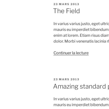
PUBLIÉ
23 MARS 2013
LE
The Field
In varius varius justo, eget ult
mauris eu imperdiet bibendum, v
enim at lorem. Etiam risus diam,
dolor. Morbi venenatis lacinia 
de
Continuer la lecture
« The
Field »
PUBLIÉ
23 MARS 2013
LE
Amazing standard 
In varius varius justo, eget ult
mauris eu imperdiet bibendum, v