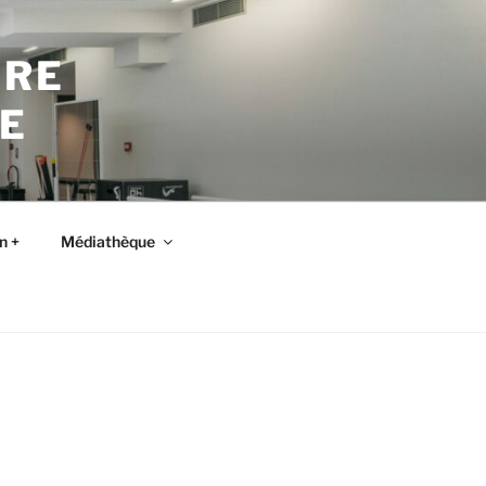
TRE
E
n +
Médiathèque