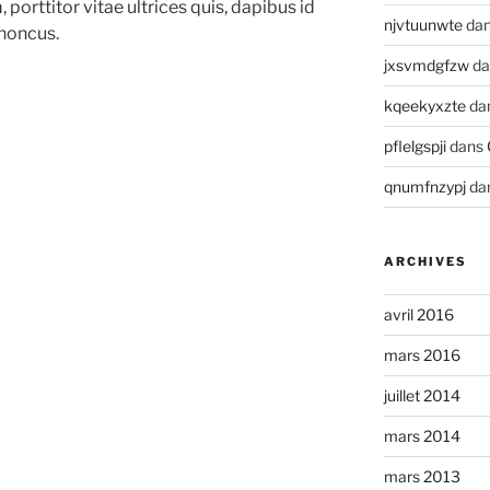
 porttitor vitae ultrices quis, dapibus id
njvtuunwte
da
rhoncus.
jxsvmdgfzw
da
kqeekyxzte
da
pflelgspji
dans
qnumfnzypj
da
ARCHIVES
avril 2016
mars 2016
juillet 2014
mars 2014
mars 2013