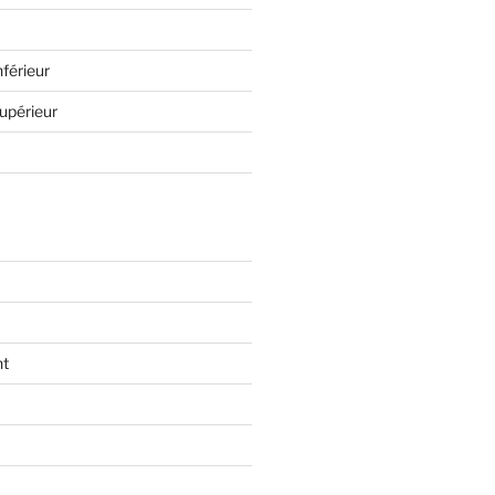
férieur
upérieur
ht