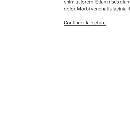
enim at lorem. Etiam risus diam,
dolor. Morbi venenatis lacinia 
de
Continuer la lecture
« Amazing
standard
post »