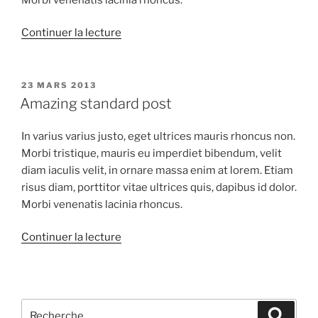
de
Continuer la lecture
« The
Field »
PUBLIÉ
23 MARS 2013
LE
Amazing standard post
In varius varius justo, eget ultrices mauris rhoncus non.
Morbi tristique, mauris eu imperdiet bibendum, velit
diam iaculis velit, in ornare massa enim at lorem. Etiam
risus diam, porttitor vitae ultrices quis, dapibus id dolor.
Morbi venenatis lacinia rhoncus.
de
Continuer la lecture
« Amazing
standard
post »
Recherche
Recher