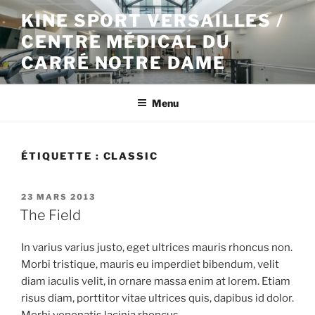
Aller
KINE SPORT VERSAILLES /
au
CENTRE MÉDICAL DU
contenu
principal
CARRÉ NOTRE DAME
Menu
ÉTIQUETTE :
CLASSIC
PUBLIÉ
23 MARS 2013
LE
The Field
In varius varius justo, eget ultrices mauris rhoncus non.
Morbi tristique, mauris eu imperdiet bibendum, velit
diam iaculis velit, in ornare massa enim at lorem. Etiam
risus diam, porttitor vitae ultrices quis, dapibus id dolor.
Morbi venenatis lacinia rhoncus.