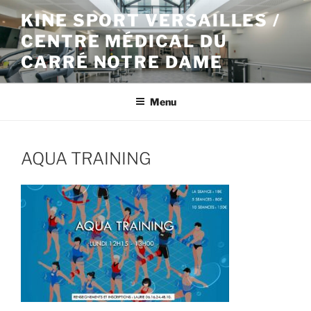
Aller
KINE SPORT VERSAILLES /
au
CENTRE MÉDICAL DU
contenu
principal
CARRÉ NOTRE DAME
Menu
AQUA TRAINING