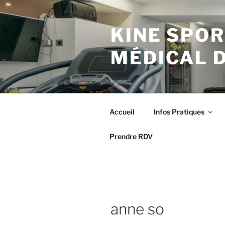
Aller
au
KINE SPOR
contenu
principal
MÉDICAL 
Accueil
Infos Pratiques
Prendre RDV
anne so