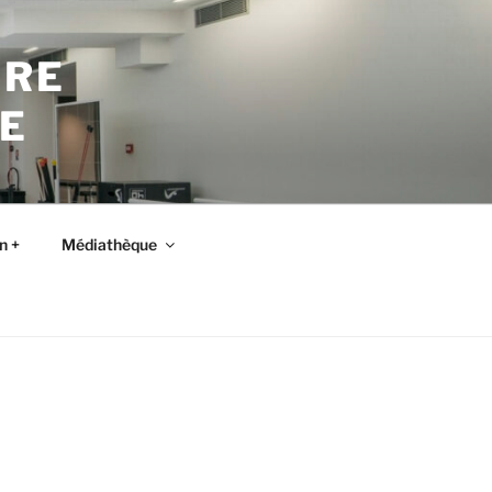
TRE
E
n +
Médiathèque