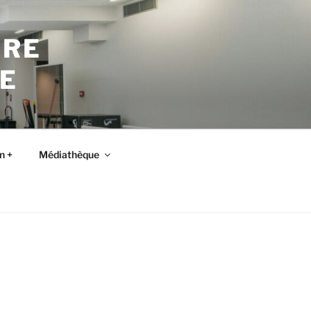
TRE
E
n +
Médiathèque