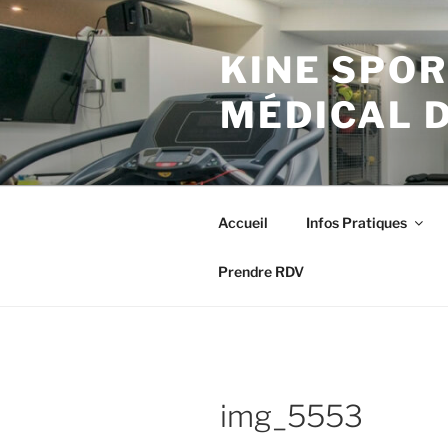
Aller
au
KINE SPOR
contenu
principal
MÉDICAL 
Accueil
Infos Pratiques
Prendre RDV
img_5553