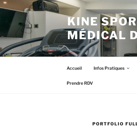
Aller
au
KINE SPOR
contenu
principal
MÉDICAL 
Accueil
Infos Pratiques
Prendre RDV
PORTFOLIO FUL