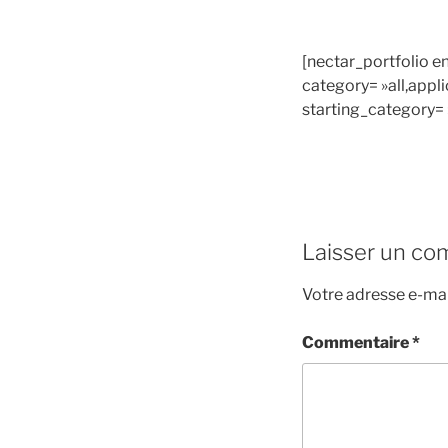
[nectar_portfolio en
category= »all,appli
starting_category= 
Laisser un co
Votre adresse e-mai
Commentaire
*