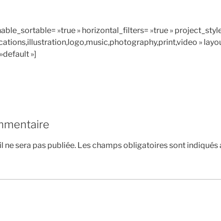
able_sortable= »true » horizontal_filters= »true » project_styl
cations,illustration,logo,music,photography,print,video » layou
»default »]
mmentaire
l ne sera pas publiée.
Les champs obligatoires sont indiqués