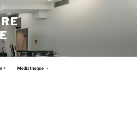
TRE
E
n +
Médiathèque