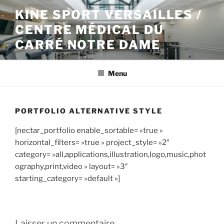
Aller
KINE SPORT VERSAILLES /
au
CENTRE MÉDICAL DU
contenu
principal
CARRÉ NOTRE DAME
Menu
PORTFOLIO ALTERNATIVE STYLE
[nectar_portfolio enable_sortable= »true »
horizontal_filters= »true » project_style= »2″
category= »all,applications,illustration,logo,music,phot
ography,print,video » layout= »3″
starting_category= »default »]
Laisser un commentaire