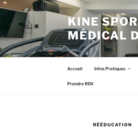
Aller
au
KINE SPOR
contenu
principal
MÉDICAL 
Accueil
Infos Pratiques
Prendre RDV
RÉÉDUCATION