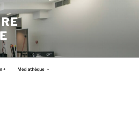
TRE
E
n +
Médiathèque