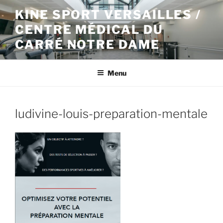
Aller
KINE SPORT VERSAILLES /
au
CENTRE MÉDICAL DU
contenu
principal
CARRÉ NOTRE DAME
Menu
ludivine-louis-preparation-mentale