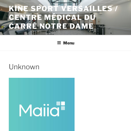
Aller
KINE SPORT VERSAILLES /
au
CENTRE MÉDICAL DU
contenu
principal
CARRÉ NOTRE DAME
Menu
Unknown