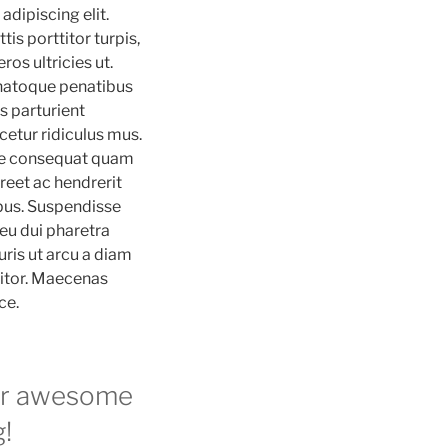
adipiscing elit.
is porttitor turpis,
eros ultricies ut.
natoque penatibus
s parturient
etur ridiculus mus.
ue consequat quam
reet ac hendrerit
us. Suspendisse
 eu dui pharetra
uris ut arcu a diam
titor. Maecenas
ce.
r awesome
!