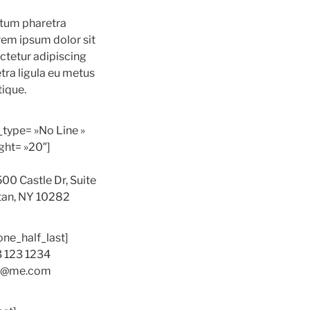
tum pharetra
rem ipsum dolor sit
ctetur adipiscing
etra ligula eu metus
tique.
e_type= »No Line »
ht= »20″]
500 Castle Dr, Suite
tan, NY 10282
one_half_last]
3 123 1234
il@me.com