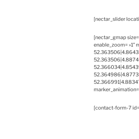
[nectar_slider locat
[nectar_gmap size
enable_zoom= »1″ 
52.363506|4.864336
52.363506|4.88744
52.366034|4.85439
52.364986|4.877393
52.366991|4.883476
marker_animation=
[contact-form-7 id=