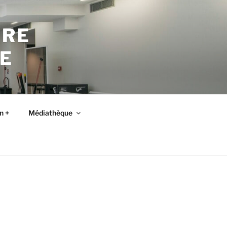
TRE
E
n +
Médiathèque