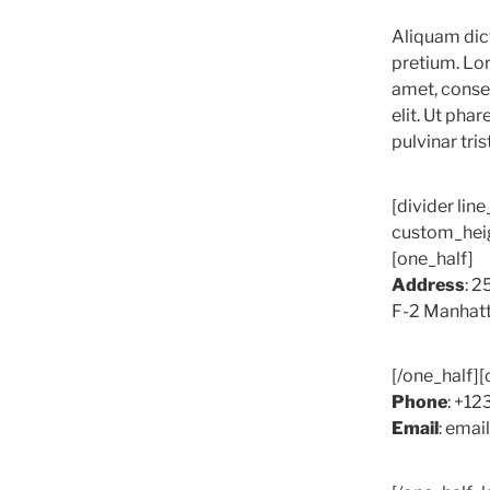
Aliquam dic
pretium. Lo
amet, conse
elit. Ut phar
pulvinar tris
[divider lin
custom_heig
[one_half]
Address
: 2
F-2 Manhat
[/one_half][
Phone
: +12
Email
: ema