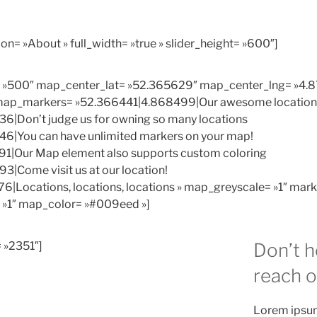
ion= »About » full_width= »true » slider_height= »600″]
= »500″ map_center_lat= »52.365629″ map_center_lng= »4.8
map_markers= »52.366441|4.868499|Our awesome location
|Don’t judge us for owning so many locations
6|You can have unlimited markers on your map!
1|Our Map element also supports custom coloring
|Come visit us at our location!
|Locations, locations, locations » map_greyscale= »1″ ma
 »1″ map_color= »#009eed »]
 »2351″]
Don’t h
reach o
Lorem ipsum