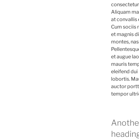
consectetur 
Aliquam matt
at convallis 
Cum sociis 
et magnis di
montes, nasc
Pellentesq
et augue lao
mauris temp
eleifend dui
lobortis. Ma
auctor port
tempor ultri
Anothe
heading