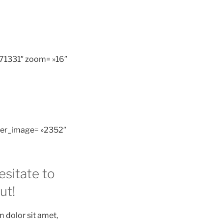
71331″ zoom= »16″
rker_image= »2352″
esitate to
ut!
 dolor sit amet,