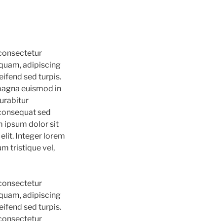
consectetur
m quam, adipiscing
eifend sed turpis.
 magna euismod in
urabitur
 consequat sed
m ipsum dolor sit
elit. Integer lorem
 tristique vel,
consectetur
m quam, adipiscing
eifend sed turpis.
consectetur