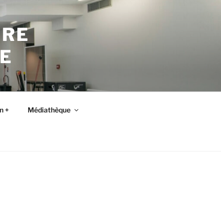
TRE
E
n +
Médiathèque