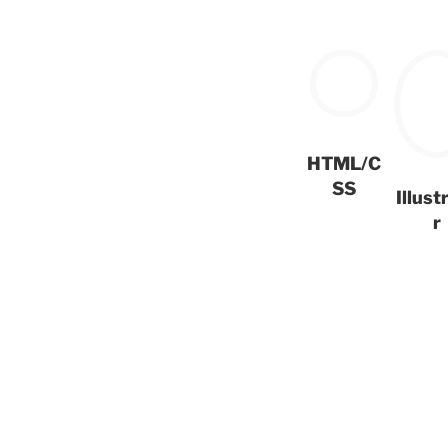
HTML/C
SS
Illust
r