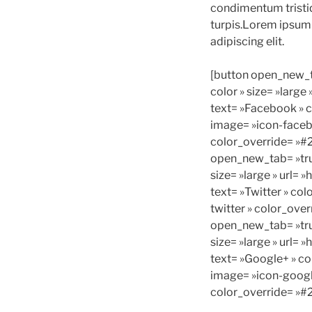
condimentum tristiq
turpis.Lorem ipsum 
adipiscing elit.
[button open_new_ta
color » size= »large
text= »Facebook » c
image= »icon-faceb
color_override= »#
open_new_tab= »true
size= »large » url= »
text= »Twitter » col
twitter » color_ove
open_new_tab= »true
size= »large » url= 
text= »Google+ » co
image= »icon-googl
color_override= »#