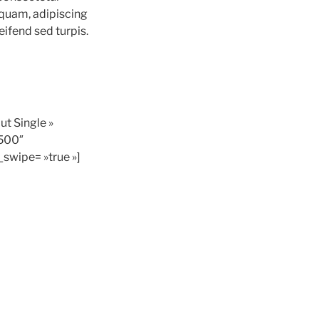
m quam, adipiscing
eifend sed turpis.
ut Single »
»500″
swipe= »true »]