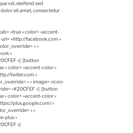
ue vel, eleifend sed
dolor sit amet, consectetur
b= »true » color= »accent-
 » url= »http://facebook.com »
olor_override= » »
ook »
20CFEF »] [button
 » color= »accent-color »
http://twiter.com »
or_override= » » image= »icon-
rride= »#20CFEF »] [button
 » color= »accent-color »
»https://plus.google.com/ »
lor_override= » »
e-plus »
20CFEF »]