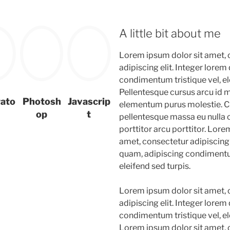
A little bit about me
Lorem ipsum dolor sit amet, 
adipiscing elit. Integer lore
condimentum tristique vel, el
Pellentesque cursus arcu id
rato
Photosh
Javascrip
elementum purus molestie. C
op
t
pellentesque massa eu nulla
porttitor arcu porttitor. Lore
amet, consectetur adipiscing 
quam, adipiscing condimentum
eleifend sed turpis.
Lorem ipsum dolor sit amet, 
adipiscing elit. Integer lore
condimentum tristique vel, el
Lorem ipsum dolor sit amet, 