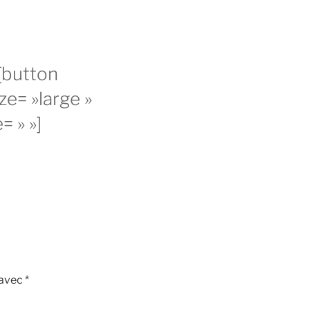
[button
ze= »large »
= » »]
 avec
*