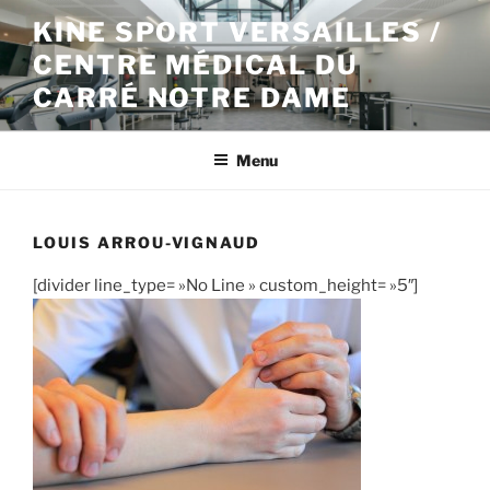
Aller
KINE SPORT VERSAILLES /
au
CENTRE MÉDICAL DU
contenu
principal
CARRÉ NOTRE DAME
Menu
LOUIS ARROU-VIGNAUD
[divider line_type= »No Line » custom_height= »5″]